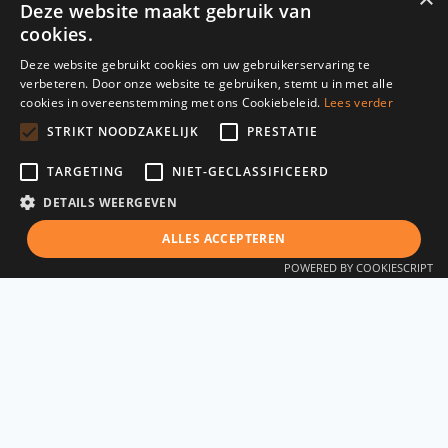
Deze website maakt gebruik van
cookies.
Wij zijn dé B2B Marketing en AI Partner voor
Technische Bedrijven.
Deze website gebruikt cookies om uw gebruikerservaring te
verbeteren. Door onze website te gebruiken, stemt u in met alle
cookies in overeenstemming met ons Cookiebeleid.
Lees verder
We streven naar een toekomst waarin
STRIKT NOODZAKELIJK
PRESTATIE
technische bedrijven duurzamer en efficiënter
groeien met slimme, doelgerichte marketing
TARGETING
NIET-GECLASSIFICEERD
en AI.
DETAILS WEERGEVEN
ALLES ACCEPTEREN
Snelle links
POWERED BY COOKIESCRIPT
Pipeline Marketing
Downloads
Klantcases
Over ons
Vacatures
Plan meeting
Contact